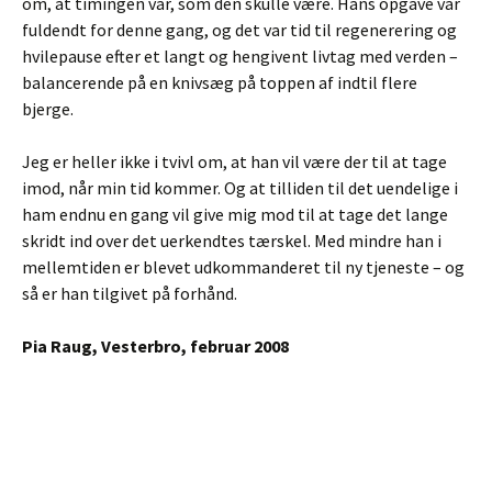
om, at timingen var, som den skulle være. Hans opgave var
fuldendt for denne gang, og det var tid til regenerering og
hvilepause efter et langt og hengivent livtag med verden –
balancerende på en knivsæg på toppen af indtil flere
bjerge.
Jeg er heller ikke i tvivl om, at han vil være der til at tage
imod, når min tid kommer. Og at tilliden til det uendelige i
ham endnu en gang vil give mig mod til at tage det lange
skridt ind over det uerkendtes tærskel. Med mindre han i
mellemtiden er blevet udkommanderet til ny tjeneste – og
så er han tilgivet på forhånd.
Pia Raug, Vesterbro, februar 2008