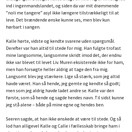
ind i ingenmandslandet, og siden da var mit drømmende
”noli me tangere” asyl ikke længere tilstrækkeligt til at
leve. Det brændende ønske kunne ses, men blev kun
hørbart i sangen.
Kalle hørte, vidste og kendte svarene uden spørgsmål.
Derefter var han altid til stede for mig. Han fulgte trofast
mine langsomme, langsomme skridt imod det, der endnu
ikke var blevet til levet Liv. Muren eksisterede ikke for ham,
men han forsøgte heller aldrig at tage den fra mig.
Langsomt blev jeg stærkere. Lige så stærk, som jeg altid
havde været. Han så hende, jeg gemte og kendte så godt;
men som jeg aldrig havde ladet andre se. Kalle var den
første, som så hende og sagde hendes navn. Til sidst kunne
jeg stå alene – både på mine egne og hendes ben.
Seeren sagde, at han ikke ønskede at være til stede. Og så
lod han alligevel Kalle og Calle i fællesskab bringe ham i