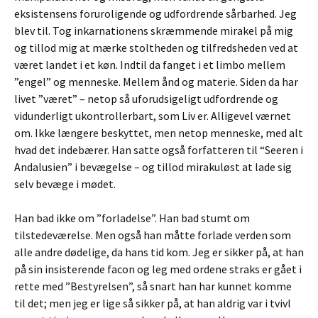
eksistensens foruroligende og udfordrende sårbarhed. Jeg
blev til. Tog inkarnationens skræmmende mirakel på mig
og tillod mig at mærke stoltheden og tilfredsheden ved at
været landet i et køn. Indtil da fanget i et limbo mellem
”engel” og menneske. Mellem ånd og materie. Siden da har
livet ”været” – netop så uforudsigeligt udfordrende og
vidunderligt ukontrollerbart, som Liv er. Alligevel værnet
om. Ikke længere beskyttet, men netop menneske, med alt
hvad det indebærer. Han satte også forfatteren til “Seeren i
Andalusien” i bevægelse – og tillod mirakuløst at lade sig
selv bevæge i mødet.
Han bad ikke om ”forladelse”.
Han bad stumt om
tilstedeværelse. Men også han måtte forlade verden som
alle andre dødelige, da hans tid kom. Jeg er sikker på, at han
på sin insisterende facon og leg med ordene straks er gået i
rette med ”Bestyrelsen”, så snart han har kunnet komme
til det; men jeg er lige så sikker på, at han aldrig var i tvivl