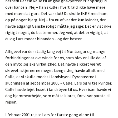
herned! Det fik Kalle til at give gnavpotten frit spring ud
over kanten : Nej – han skulle i hvert fald ikke have mere
med mænd at gøre. Det var slut! De skulle IKKE med ham
op på noget bjerg. Nej – fra nu af var det kun kvinder, der
havde adgang! Ganske roligt måtte jeg sige: Det er vist ikke
rigtigt noget, du bestemmer. Jeg ved, at det er vigtigt, at
du og Lars møder hinanden – og det haster.
Alligevel var der stadig lang vej til Montsegur og mange
forhindringer at overvinde for os, som blev en lille del af
den mytologiske virkelighed. Det havde sikkert været
skrevet i stjernerne meget længe. Jeg havde aftalt med
Calle, at vi skulle mødes i landsbyen i Pyrenæerne i
slutningen af september 2000 – Calle, Lars og vi tre kvinder.
Calle havde lejet huset i landsbyen til os. Hver især havde vi
dog hjemmearbejde, som måtte klares, før vi var parate til
rejsen.
I februar 2001 rejste Lars for første gang alene til