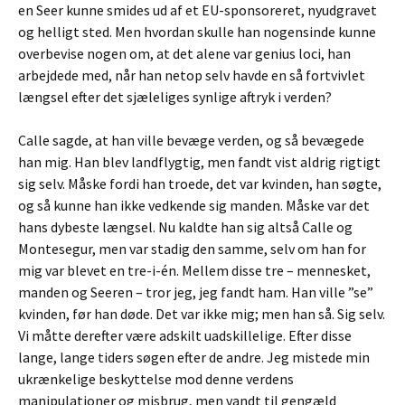
en Seer kunne smides ud af et EU-sponsoreret, nyudgravet
og helligt sted. Men hvordan skulle han nogensinde kunne
overbevise nogen om, at det alene var genius loci, han
arbejdede med, når han netop selv havde en så fortvivlet
længsel efter det sjæleliges synlige aftryk i verden?
Calle sagde, at han ville bevæge verden, og så bevægede
han mig.
Han blev landflygtig, men fandt vist aldrig rigtigt
sig selv. Måske fordi han troede, det var kvinden, han søgte,
og så kunne han ikke vedkende sig manden. Måske var det
hans dybeste længsel. Nu kaldte han sig altså Calle og
Montesegur, men var stadig den samme, selv om han for
mig var blevet en tre-i-én. Mellem disse tre – mennesket,
manden og Seeren – tror jeg, jeg fandt ham. Han ville ”se”
kvinden, før han døde. Det var ikke mig; men han så. Sig selv.
Vi måtte derefter være adskilt uadskillelige. Efter disse
lange, lange tiders søgen efter de andre. Jeg mistede min
ukrænkelige beskyttelse mod denne verdens
manipulationer og misbrug, men vandt til gengæld