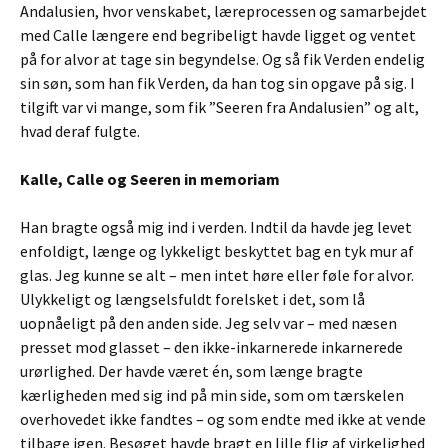
Andalusien, hvor venskabet, læreprocessen og samarbejdet
med Calle længere end begribeligt havde ligget og ventet
på for alvor at tage sin begyndelse. Og så fik Verden endelig
sin søn, som han fik Verden, da han tog sin opgave på sig. I
tilgift var vi mange, som fik ”Seeren fra Andalusien” og alt,
hvad deraf fulgte.
Kalle, Calle og Seeren in memoriam
Han bragte også mig ind i verden.
Indtil da havde jeg levet
enfoldigt, længe og lykkeligt beskyttet bag en tyk mur af
glas. Jeg kunne se alt – men intet høre eller føle for alvor.
Ulykkeligt og længselsfuldt forelsket i det, som lå
uopnåeligt på den anden side. Jeg selv var – med næsen
presset mod glasset – den ikke-inkarnerede inkarnerede
urørlighed. Der havde været én, som længe bragte
kærligheden med sig ind på min side, som om tærskelen
overhovedet ikke fandtes – og som endte med ikke at vende
tilbage igen. Besøget havde bragt en lille flig af virkelighed