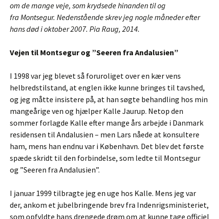
om de mange veje, som krydsede hinanden til og
fra Montsegur. Nedenstående skrev jeg nogle måneder efter
hans død i oktober 2007. Pia Raug, 2014.
Vejen til Montsegur og ”Seeren fra Andalusien”
I 1998 var jeg blevet så foruroliget over en kær vens
helbredstilstand, at englen ikke kunne bringes til tavshed,
og jeg måtte insistere på, at han søgte behandling hos min
mangeårige ven og hjælper Kalle Jaurup. Netop den
sommer forlagde Kalle efter mange års arbejde i Danmark
residensen til Andalusien – men Lars nåede at konsultere
ham, mens han endnu var i København. Det blev det første
spæde skridt til den forbindelse, som ledte til Montsegur
og ”Seeren fra Andalusien”.
I januar 1999 tilbragte jeg en uge hos Kalle. Mens jeg var
der, ankom et jubelbringende brev fra Indenrigsministeriet,
som opfyldte hans drengede drøm om at kunne tage officiel