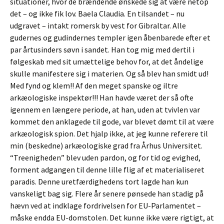
situationer, hvor de brændende ønskede sig at være netop
det – og ikke fik lov. Baela Claudia. En tilsandet – nu
udgravet – intakt romersk by vest for Gibraltar. Alle
gudernes og gudindernes templer igen åbenbarede efter et
par årtusinders søvn i sandet. Han tog mig med dertil i
følgeskab med sit umættelige behov for, at det åndelige
skulle manifestere sig i materien. Og så blev han smidt ud!
Med fynd og klem!! Af den meget spanske og iltre
arkæologiske inspektør!!! Han havde været der så ofte
igennem en længere periode, at han, uden at tvivlen var
kommet den anklagede til gode, var blevet dømt til at være
arkæologisk spion. Det hjalp ikke, at jeg kunne referere til
min (beskedne) arkæologiske grad fra Århus Universitet.
“Treenigheden” blev uden pardon, og for tid og evighed,
forment adgangen til denne lille flig af et materialiseret
paradis. Denne uretfærdighedens tort lagde han kun
vanskeligt bag sig. Flere år senere pønsede han stadig på
hævn ved at indklage fordrivelsen for EU-Parlamentet –
måske endda EU-domstolen. Det kunne ikke være rigtigt, at