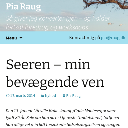
Pia Raug
Så giver jeg koncerter igen – og holder
fortsat foredrag og workshops
Hop
Kontakt mig på
pia@raug.dk
Menu
til
indhold
Seeren – min
bevægende ven
17. marts 2014
Nyhed
Pia Raug
Den 13. januar i år ville Kalle Jaurup/Calle Montesegur være
fyldt 80 år. Selv om
han nu er i tjeneste “andetsteds”, fortjener
han alligevel min lidt forsinkede fødselsdagshilsen og sangen