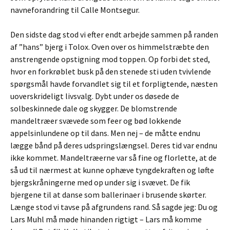
navneforandring til Calle Montsegur.
Den sidste dag stod vi efter endt arbejde sammen på randen
af ”hans” bjerg i Tolox. Oven over os himmelstræbte den
anstrengende opstigning mod toppen. Op forbi det sted,
hvor en forkrøblet busk på den stenede sti uden tvivlende
spørgsmål havde forvandlet sig til et forpligtende, næsten
uoverskrideligt livsvalg. Dybt under os døsede de
solbeskinnede dale og skygger. De blomstrende
mandeltræer svævede som feer og bød lokkende
appelsinlundene op til dans. Men nej – de måtte endnu
lægge bånd på deres udspringslængsel. Deres tid var endnu
ikke kommet. Mandeltræerne var så fine og florlette, at de
så ud til nærmest at kunne ophæve tyngdekraften og løfte
bjergskråningerne med op under sig i svævet. De fik
bjergene til at danse som ballerinaer i brusende skørter.
Længe stod vi tavse på afgrundens rand. Så sagde jeg: Du og
Lars Muhl må møde hinanden rigtigt – Lars må komme