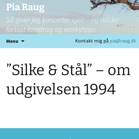
Pia Raug
Så giver jeg koncerter igen – og holder
fortsat foredrag og workshops
Hop
Kontakt mig på
pia@raug.dk
Menu
til
indhold
”Silke & Stål” – om
udgivelsen 1994