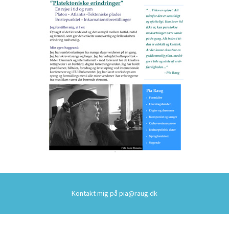
Kontakt mig på
pia@raug.dk