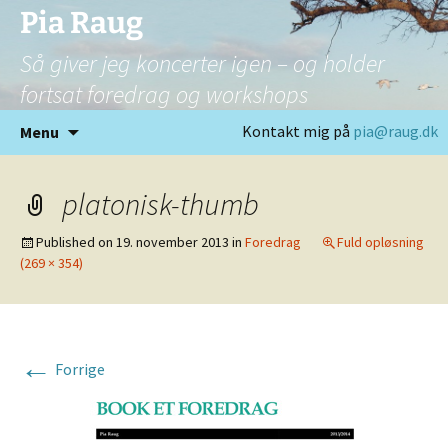
Pia Raug
Så giver jeg koncerter igen – og holder
fortsat foredrag og workshops
Hop
Kontakt mig på
pia@raug.dk
Menu
til
indhold
platonisk-thumb
Published on
19. november 2013
in
Foredrag
Fuld opløsning
(269 × 354)
←
Forrige