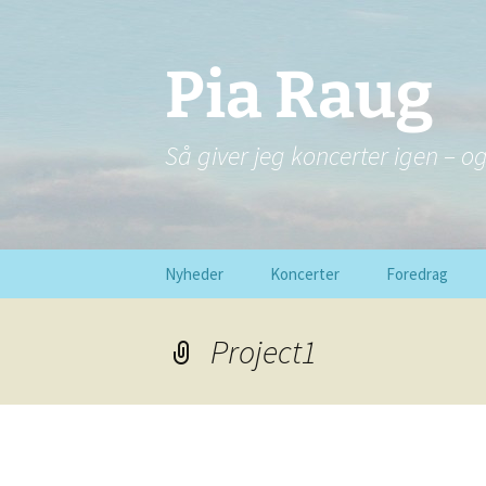
Pia Raug
Så giver jeg koncerter igen – o
Hop
Nyheder
Koncerter
Foredrag
til
indhold
Project1