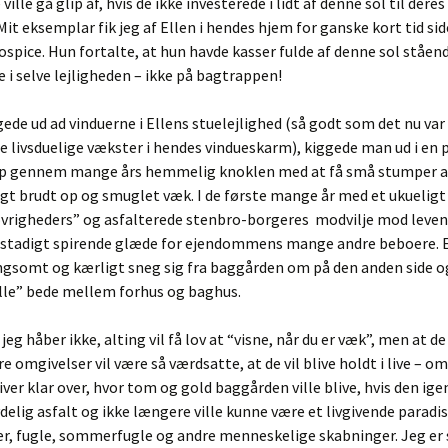
ville gå glip af, hvis de ikke investerede i lidt af denne sol til dere
Mit eksemplar fik jeg af Ellen i hendes hjem for ganske kort tid s
ospice. Hun fortalte, at hun havde kasser fulde af denne sol ståen
 i selve lejligheden – ikke på bagtrappen!
ede ud ad vinduerne i Ellens stuelejlighed (så godt som det nu var
e livsduelige vækster i hendes vindueskarm), kiggede man ud i en p
op gennem mange års hemmelig knoklen med at få små stumper a
 brudt op og smuglet væk. I de første mange år med et ukueligt
“øvrigheders” og asfalterede stenbro-borgeres modvilje mod leve
n stadigt spirende glæde for ejendommens mange andre beboere. 
gsomt og kærligt sneg sig fra baggården om på den anden side o
ielle” bede mellem forhus og baghus.
jeg håber ikke, alting vil få lov at “visne, når du er væk”, men at de
re omgivelser vil være så værdsatte, at de vil blive holdt i live – om 
ver klar over, hvor tom og gold baggården ville blive, hvis den ige
elig asfalt og ikke længere ville kunne være et livgivende paradis
er, fugle, sommerfugle og andre menneskelige skabninger. Jeg er s