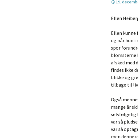
19. decemb
Ellen Heiber
Ellen kunne f
og når hun i 
spor forundr
blomsterne l
afsked med d
findes ikke 
blikke og gr
tilbage til li
Også mennesk
mange år sid
selvfølgelig
var så pludse
var så optage
men denne g