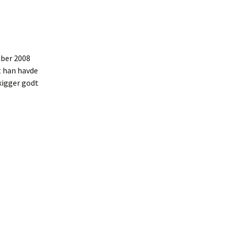
r truer os i tiden 2/7
æft 3/7
mber 2008
at han havde
kigger godt