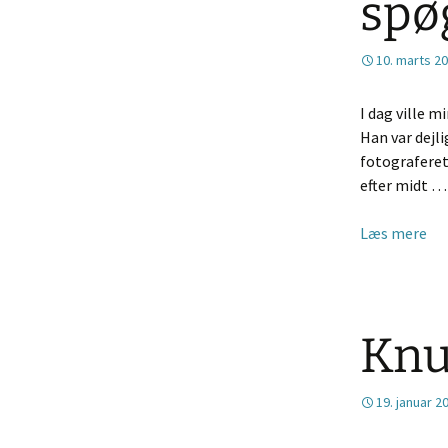
spø
10. marts 2
I dag ville m
Han var dejli
fotograferet
efter midt 
Læs mere
Knud
19. januar 2