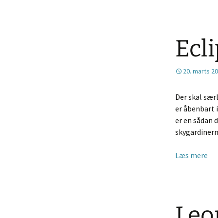
Ecl
20. marts 2
Der skal særl
er åbenbart i
er en sådan 
skygardinern
Læs mere
Leo