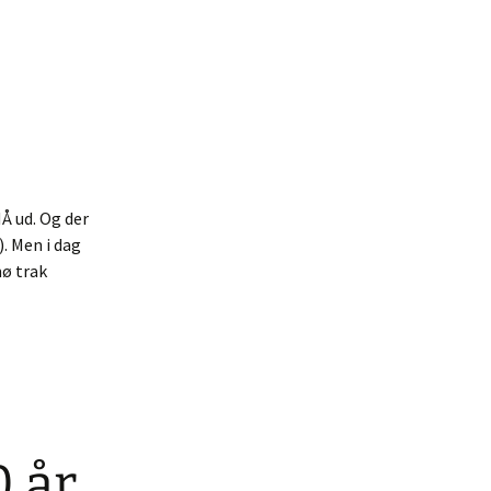
MÅ ud. Og der
. Men i dag
ø trak
 år