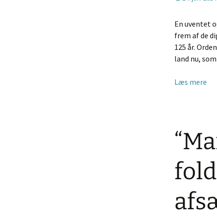
En uventet og
frem af de di
125 år. Orde
land nu, som
Læs mere
“Ma
fol
afsæ