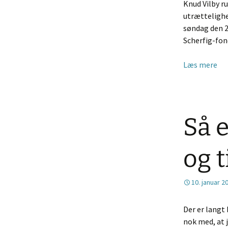
Knud Vilby ru
utrættelighed
søndag den 2
Scherfig-fon
Læs mere
Så e
og t
10. januar 2
Der er langt 
nok med, at j