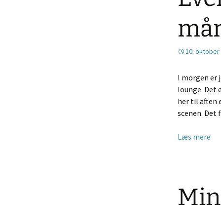
mån
10. oktober
I morgen er j
lounge. Det e
her til aften
scenen. Det 
Læs mere
Min