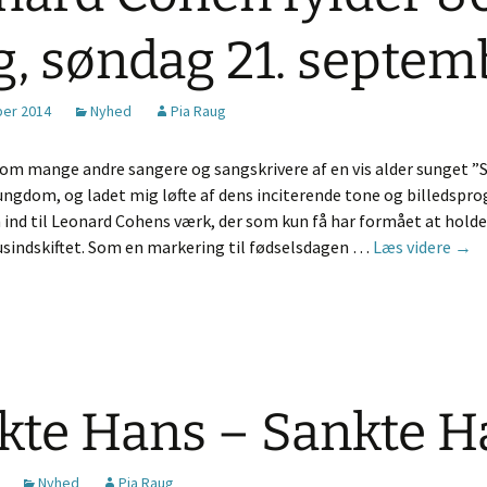
ag, søndag 21. septem
ber 2014
Nyhed
Pia Raug
som mange andre sangere og sangskrivere af en vis alder sunget ”
ngdom, og ladet mig løfte af dens inciterende tone og billedspro
 ind til Leonard Cohens værk, der som kun få har formået at holde
Leon
usindskiftet. Som en markering til fødselsdagen …
Læs videre
→
kte Hans – Sankte H
Nyhed
Pia Raug