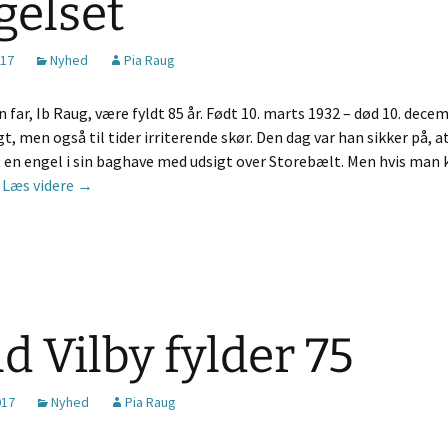
gelset
De
017
Nyhed
Pia Raug
Kr
in far, Ib Raug, være fyldt 85 år. Født 10. marts 1932 – død 10. dece
gt, men også til tider irriterende skør. Den dag var han sikker på, 
 en engel i sin baghave med udsigt over Storebælt. Men hvis man 
Min far og Brocken-spøgelset
…
Læs videre
→
 Vilby fylder 75
017
Nyhed
Pia Raug