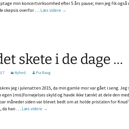
optage min koncertvirksomhed efter 5 års pause; men jeg fik også
Så er jeg på vej – både frem og ti
e skepsis overfor …
Læs videre
→
et skete i de dage …
017
Nyhed
Pia Raug
krev jeg i julenatten 2015, da min gamle mor var gået i seng. Jeg 
n egen (mis)fornøjelses skyld og havde ikke tænkt at dele den me
 par måneder siden var blevet bedt om at holde pristalen for Knud 
Og det skete i de dage …
, da han …
Læs videre
→