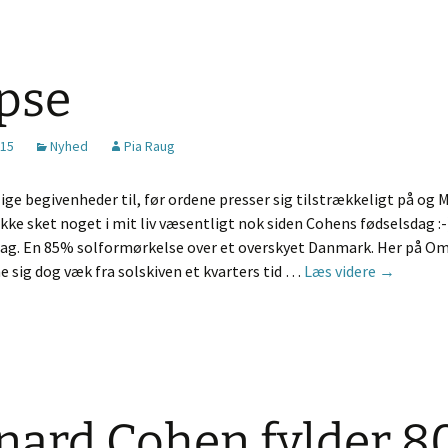
ipse
015
Nyhed
Pia Raug
ige begivenheder til, før ordene presser sig tilstrækkeligt på og 
kke sket noget i mit liv væsentligt nok siden Cohens fødselsdag :-)
dag. En 85% solformørkelse over et overskyet Danmark. Her på Om
Eclipse
e sig dog væk fra solskiven et kvarters tid …
Læs videre
→
nard Cohen fylder 80