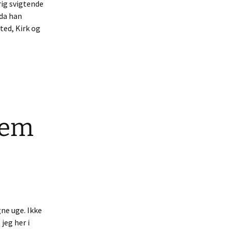
rig svigtende
 da han
ted, Kirk og
 75
frem
gne uge. Ikke
jeg her i