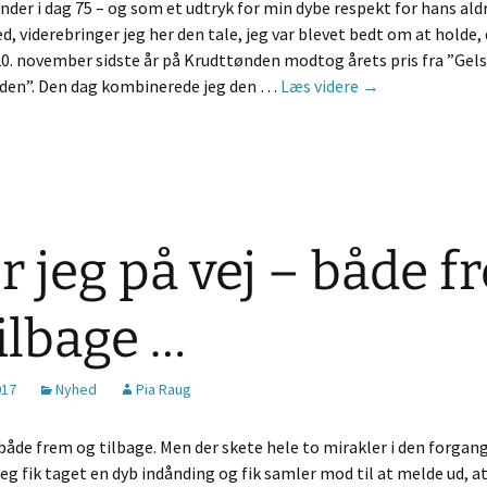
nder i dag 75 – og som et udtryk for min dybe respekt for hans ald
, viderebringer jeg her den tale, jeg var blevet bedt om at holde,
0. november sidste år på Krudttønden modtog årets pris fra ”Gels
Knud Vilby fylder
den”. Den dag kombinerede jeg den …
Læs videre
→
r jeg på vej – både 
ilbage …
017
Nyhed
Pia Raug
både frem og tilbage. Men der skete hele to mirakler i den forgan
eg fik taget en dyb indånding og fik samler mod til at melde ud, at 