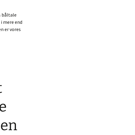
s båltale
 i mere end
n er vores
t
e
 en