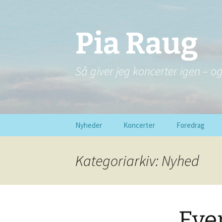
Pia Raug
Så giver jeg koncerter igen – o
Hop
Nyheder
Koncerter
Foredrag
til
indhold
Kategoriarkiv: Nyhed
Eve