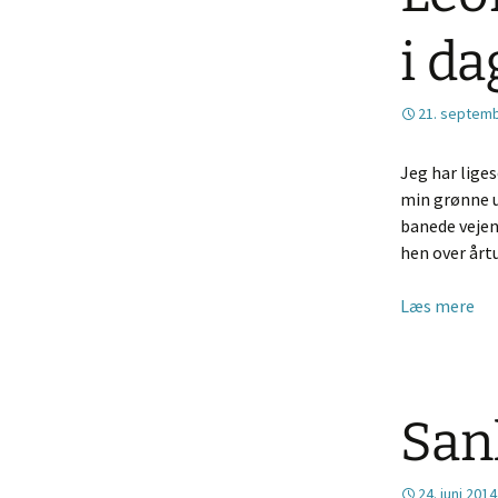
i d
21. septem
Jeg har lige
min grønne u
banede vejen
hen over årt
Læs mere
San
24. juni 2014