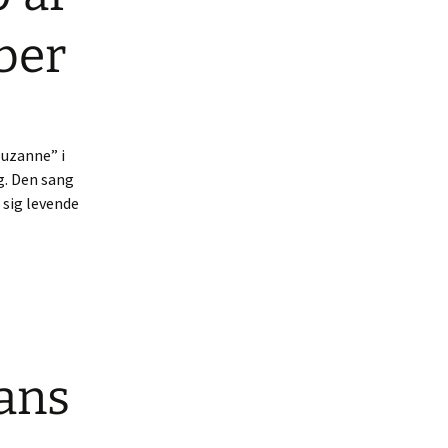
ber
Suzanne” i
g. Den sang
 sig levende
ard Cohen fylder 80 år i dag, søndag 21. september
ans