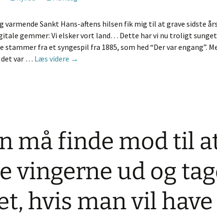
 varmende Sankt Hans-aftens hilsen fik mig til at grave sidste år
gitale gemmer: Vi elsker vort land… Dette har vi nu troligt sunget
ne stammer fra et syngespil fra 1885, som hed “Der var engang”. Me
Sankte Hans – Sankte Hans
 det var …
Læs videre
→
n må finde mod til a
de vingerne ud og tag
t, hvis man vil have