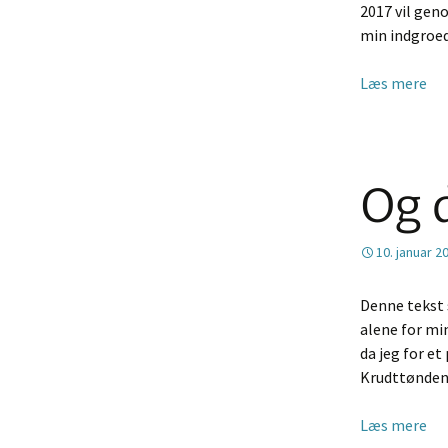
2017 vil gen
min indgroed
Læs mere
Og d
10. januar 2
Denne tekst s
alene for mi
da jeg for et
Krudttønden
Læs mere