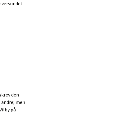
 overvundet
lbage …
skrev den
d andre; men
Vilby på