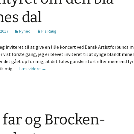
4/
Tr
es dal
”Iskrystaller” – om
Ch
Ta
udgivelsen 1983
En
Tr
 2017
Nyhed
Pia Raug
”Hærvejen” – om
udgivelsen 1984
Hi
3/
eg inviteret til at give en lille koncert ved Dansk Artistforbunds
”Forår i menneskenes
Fo
land” – om udgivelsen
1/
r vist første gang, jeg er blevet inviteret til at synge blandt mine 
1988
 er det gået op for mig, at det føles ganske stort efter mere end fyr
De
Eventyret om den blå månes dal
fik mig …
Læs videre
→
”Husker du” – om
udgivelsen 1990
Hj
”Silke & Stål” – om
Eu
udgivelsen 1994
1/
”… fred er at skabe …” –
Ja
om udgivelsen 2009
 far og Brocken-
In
Bonus cd – om
Br
udgivelserne