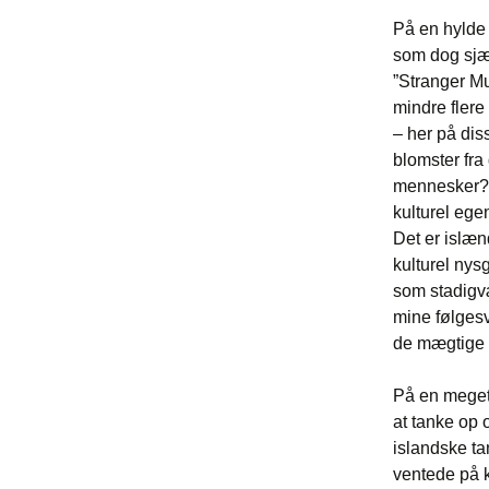
På en hylde 
som dog sjæ
”Stranger Mu
mindre flere
– her på dis
blomster fra
mennesker? I
kulturel egen
Det er islæ
kulturel nys
som stadigvæ
mine følgesv
de mægtige l
På en meget 
at tanke op 
islandske ta
ventede på 