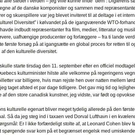
af alle steder i verden – jeg ville kunne finde ”dem”: Digterens s
vegne af de danske komponister og sammen med repræsentanter
rer og skuespillere var jeg blevet inviteret til at deltage i et intern
lturel Diversitet” i kølvandet på de igangværende WTO-forhand
avde indbudt repræsentanter fra film, medier, litteratur og mus
vere, uafhængige producenter og forlæggere – fra ti lande verden
te første forsøg på at igangsætte en global proces for retten til o
af den kulturelle diversitet.
kulle starte tirsdag den 11. september efter en officiel modtag
Quebecs kulturminister hilste alle velkomne på regeringens veg
illetter var billigere, hvis man rejste hen over natten mellem lør
eg taget afsted et par dage tidligere. Det gav mig tid og lejlighed
e af den store canadisk kunstner, jeg vidste, var født og opvokset
ns kulturelle egenart bliver meget tydelig allerede på den første 
l. Så da jeg steg ind i taxaen ved Dorval Lufthavn i en kvælen
ørgsmål: Er I ikke forfærdeligt stolte af, at Leonard Cohen blev 
igt spørgende svar kom på et begrænset engelsk med umiskendel