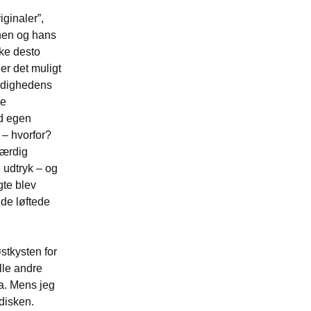
iginaler”,
hen og hans
ke desto
er det muligt
oldighedens
se
ed egen
 – hvorfor?
værdig
 udtryk – og
gte blev
 de løftede
stkysten for
lle andre
a. Mens jeg
disken.