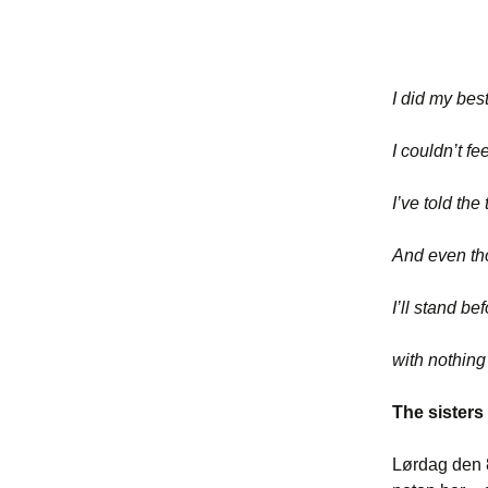
I did my best
I couldn’t fe
I’ve told the 
And even tho
I’ll stand be
with nothing
The sisters
Lørdag den 8