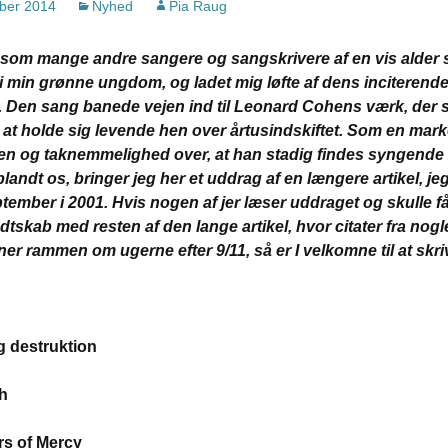
ber 2014
Nyhed
Pia Raug
”Iskrystaller” – om
esom mange andre sangere og sangskrivere af en vis alder
udgivelsen 1983
 min grønne ungdom, og ladet mig løfte af dens inciterend
”Hærvejen” – om
. Den sang banede vejen ind til Leonard Cohens værk, der 
udgivelsen 1984
 at holde sig levende hen over årtusindskiftet. Som en marke
en og taknemmelighed over, at han stadig findes syngende
”Forår i menneskenes
landt os, bringer jeg her et uddrag af en længere artikel, je
land” – om udgivelsen
1988
ptember i 2001. Hvis nogen af jer læser uddraget og skulle få l
ndtskab med resten af den lange artikel, hvor citater fra nog
”Husker du” – om
er rammen om ugerne efter 9/11, så er I velkomne til at skriv
udgivelsen 1990
”Silke & Stål” – om
udgivelsen 1994
 destruktion
”… fred er at skabe …”
– om udgivelsen 2009
ah
Bonus cd – om
udgivelserne
ers of Mercy