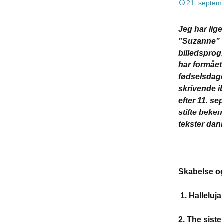
21. septem
Jeg har lig
”Suzanne” i
billedsprog
har formået
fødselsdag
skrivende ib
efter 11. se
stifte beke
tekster dann
Skabelse og
1. Halleluj
2. The sist