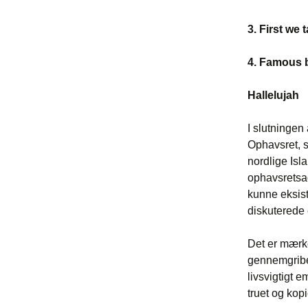
3. First we
4. Famous b
Hallelujah
I slutningen
Ophavsret, s
nordlige Isl
ophavsretsad
kunne eksist
diskuterede 
Det er mærke
gennemgriben
livsvigtigt e
truet og kop