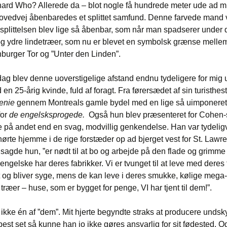
ard Who? Allerede da – blot nogle få hundrede meter ude ad mi
ovedvej åbenbaredes et splittet samfund. Denne farvede mand v
splittelsen blev lige så åbenbar, som når man spadserer under 
g ydre lindetræer, som nu er blevet en symbolsk grænse mellem
burger Tor og ”Unter den Linden”.
g blev denne uoverstigelige afstand endnu tydeligere for mig 
en 25-årig kvinde, fuld af foragt. Fra førersædet af sin turisthes
enie
gennem Montreals gamle bydel med en lige så uimponeret f
for
de engelsksprogede.
Også hun blev præsenteret for Cohen-
 på andet end en svag, modvillig genkendelse. Han var tydelig
hørte hjemme i de rige forstæder op ad bjerget vest for St. Lawr
, sagde hun, ”er nødt til at bo og arbejde på den flade og grimme
 engelske har deres fabrikker. Vi er tvunget til at leve med deres
t og bliver syge, mens de kan leve i deres smukke, kølige mega
træer – huse, som er bygget for penge, VI har tjent til dem!”.
ikke én af ”dem”. Mit hjerte begyndte straks at producere undsky
best set så kunne han jo ikke gøres ansvarlig for sit fødested. 