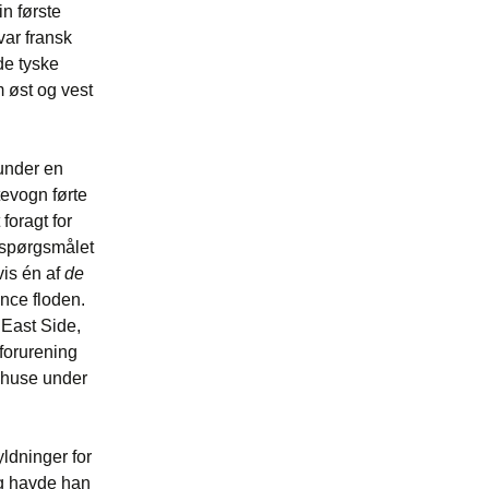
n første
ar fransk
de tyske
 øst og vest
under en
tevogn førte
oragt for
spørgsmålet
vis én af
de
ence floden.
 East Side,
 forurening
-huse under
ldninger for
Og havde han