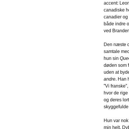
accent: Leon
canadiske h
canadier og 
både indre o
ved Branden
Den næste da
samtale med 
hun sin
Que
døden som 
uden at byde
andre
. Han 
”Vi franske”
hvor de rige
og deres lor
skyggefulde 
Hun var nok 
min helt. Dy