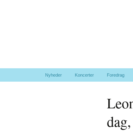
Pia Raug
Så giver jeg koncerter igen 
Hop
Nyheder
Koncerter
Foredrag
til
indhold
Leon
dag,