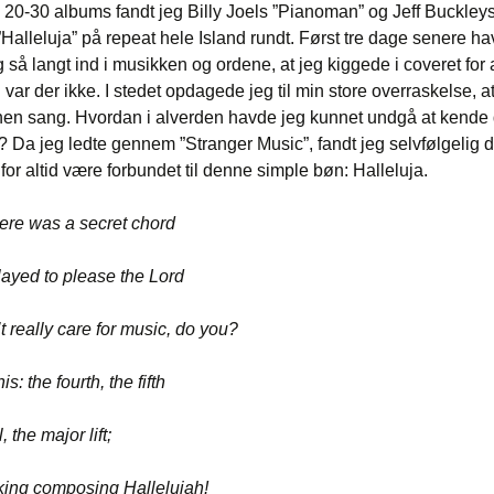
 20-30 albums fandt jeg Billy Joels ”Pianoman” og Jeff Buckley
 ”Halleluja” på repeat hele Island rundt. Først tre dage senere h
så langt ind i musikken og ordene, at jeg kiggede i coveret for a
var der ikke. I stedet opdagede jeg til min store overraskelse, at
n sang. Hvordan i alverden havde jeg kunnet undgå at kende 
r? Da jeg ledte gennem ”Stranger Music”, fandt jeg selvfølgelig di
 for altid være forbundet til denne simple bøn: Halleluja.
here was a secret chord
layed to please the Lord
t really care for music, do you?
his: the fourth, the fifth
, the major lift;
king composing Hallelujah!