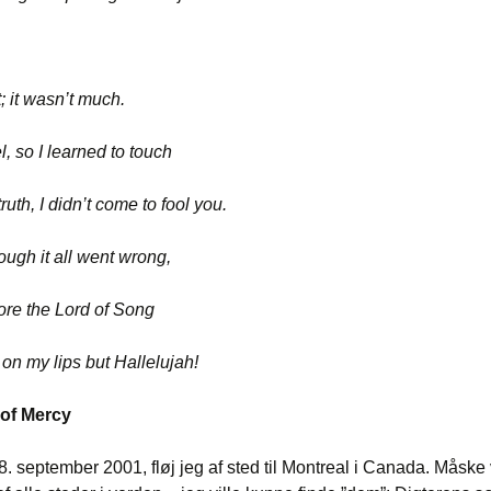
; it wasn’t much.
el, so I learned to touch
truth, I didn’t come to fool you.
ugh it all went wrong,
fore the Lord of Song
 on my lips but Hallelujah!
 of Mercy
. september 2001, fløj jeg af sted til Montreal i Canada. Måske 