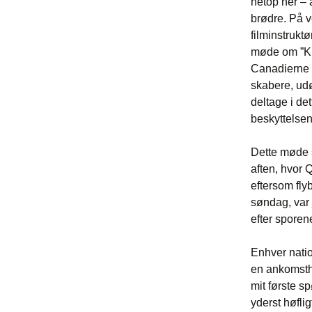
netop her – 
brødre. På 
filminstruktø
møde om ”Ku
Canadierne h
skabere, udø
deltage i det
beskyttelsen 
Dette møde s
aften, hvor 
eftersom flyb
søndag, var j
efter sporen
Enhver natio
en ankomstha
mit første sp
yderst høfl