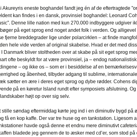
i Akureyris eneste boghandel fandt jeg én af de eftertragtede ”or
ldent kan findes i en dansk, provinsiel boghandel: Leonard Co
sic”. Denne lille nation med kun 270.000 indbyggere udgiver ik
 bøger på eget sprog end noget andet folk i verden. Og alligevel 
se fjerne breddegrader lige under polarcirklen – at finde mangf
 den hele vide verden af original skabelse. Hvad er det med dis
 Danmark bliver stoltheden over at skabe på sit eget sprog m
art ofte beskyldt for at være provinsiel, ja – endog nationalistisk
ndingene – og ikke os – som er i besiddelse af en bemærkelses
gerrighed og åbenhed, tilbyder adgang til sublime, internationale
k sætter en ære i deres eget sprog og dybe rødder. Cohens di
ende på en køretur Island rundt efter symposiets afslutning. Og
andskaber højt op over sig selv.
stille søndag eftermiddag kørte jeg ind i en diminutiv bygd på ø
og få en kop kaffe. Der var tre huse og en tankstation. Ligesom a
nkstationer havde også denne et endnu mere diminutivt cafeteri
kaffen bladede jeg gennem de to æsker med cd’er, som stod på 