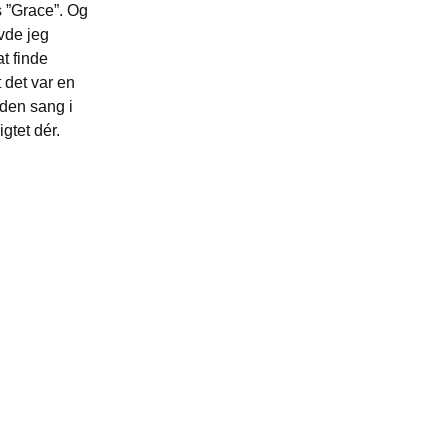
s ”Grace”. Og
avde jeg
t finde
 det var en
den sang i
gtet dér.