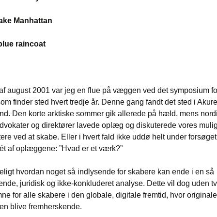
 take Manhattan
lue raincoat
 af august 2001 var jeg en flue på væggen ved det symposium fo
om finder sted hvert tredje år. Denne gang fandt det sted i Akurey
and. Den korte arktiske sommer gik allerede på hæld, mens nord
vokater og direktører lavede oplæg og diskuterede vores mulig
ere ved at skabe. Eller i hvert fald ikke uddø helt under forsøget
ét af oplæggene: ”Hvad er et værk?”
ligt hvordan noget så indlysende for skabere kan ende i en så
de, juridisk og ikke-konkluderet analyse. Dette vil dog uden tvi
mne for alle skabere i den globale, digitale fremtid, hvor original
ien blive fremherskende.