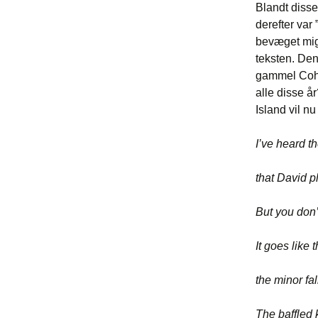
Blandt disse
derefter var
bevæget mig 
teksten. Den 
gammel Cohe
alle disse å
Island vil nu
I’ve heard t
that David p
But you don’
It goes like t
the minor fall
The baffled 