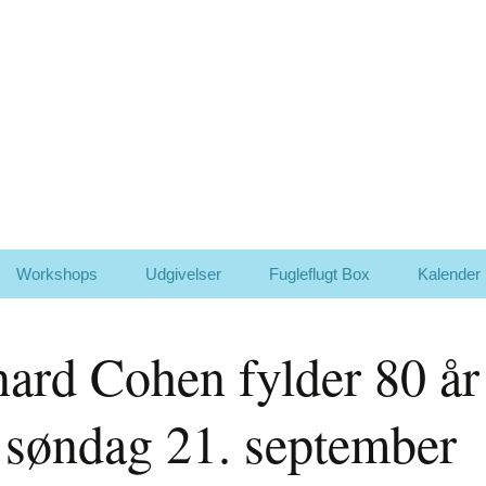
– og holder fortsat foredrag og workshops
Workshops
Udgivelser
Fugleflugt Box
Kalender
Om udgivelsen af den
første LP ”Hej lille drøm”
ard Cohen fylder 80 år 
1978 – cd nr. 1
”Saga” – Om udgivelsen
 søndag 21. september
1980
”det” – om udgivelsen
1981