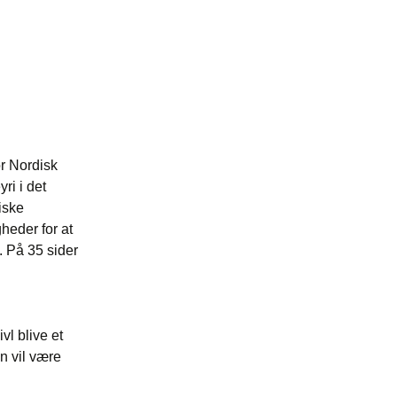
Der truer os i tiden 2/7
Kræft 3/7
r Nordisk
ri i det
iske
heder for at
. På 35 sider
vl blive et
en vil være