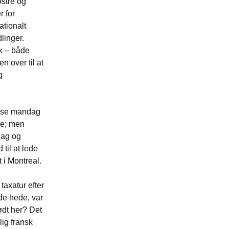
østre og
 for
ationalt
linger.
ik – både
 over til at
g
else mandag
ne; men
dag og
 til at lede
 i Montreal.
taxatur efter
de hede, var
født her? Det
ig fransk